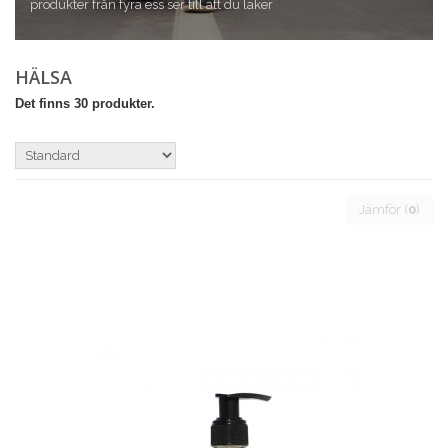
produkter från fyra ess ser till att du läker
HÄLSA
Det finns 30 produkter.
Jämför (
0
)